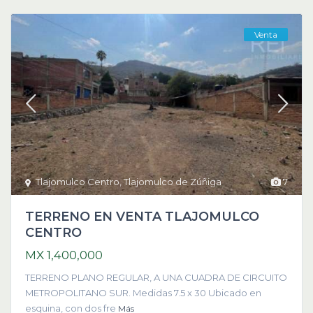
Venta
Tlajomulco Centro
,
Tlajomulco de Zúñiga
7
TERRENO EN VENTA TLAJOMULCO
CENTRO
MX 1,400,000
TERRENO PLANO REGULAR, A UNA CUADRA DE CIRCUITO
METROPOLITANO SUR. Medidas 7.5 x 30 Ubicado en
esquina, con dos fre
Más