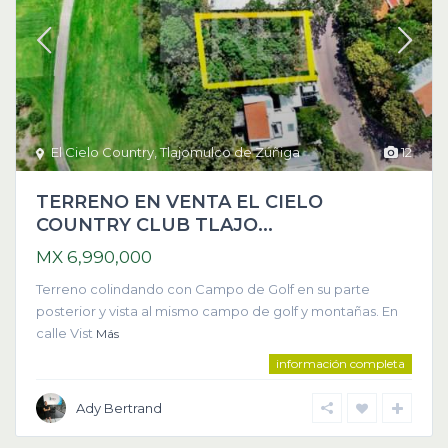
El Cielo Country
,
Tlajomulco de Zúñiga
12
TERRENO EN VENTA EL CIELO
COUNTRY CLUB TLAJO...
MX 6,990,000
Terreno colindando con Campo de Golf en su parte
posterior y vista al mismo campo de golf y montañas. En
calle Vist
Más
información completa
Ady Bertrand