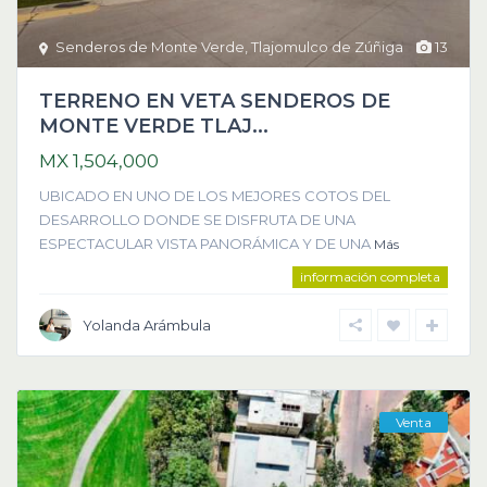
Senderos de Monte Verde
,
Tlajomulco de Zúñiga
13
TERRENO EN VETA SENDEROS DE
MONTE VERDE TLAJ...
MX 1,504,000
UBICADO EN UNO DE LOS MEJORES COTOS DEL
DESARROLLO DONDE SE DISFRUTA DE UNA
ESPECTACULAR VISTA PANORÁMICA Y DE UNA
Más
información completa
Yolanda Arámbula
Venta