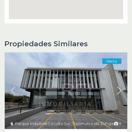
Propiedades Similares
Renta
Parque Industrial Circuito Sur
,
Tlajomulco de Zúñiga
9