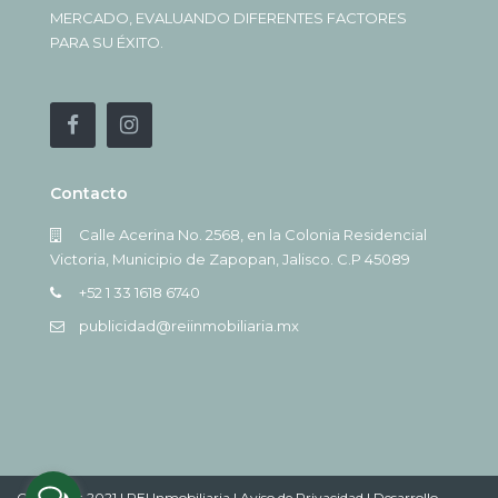
MERCADO, EVALUANDO DIFERENTES FACTORES
PARA SU ÉXITO.
Contacto
Calle Acerina No. 2568, en la Colonia Residencial
Victoria, Municipio de Zapopan, Jalisco. C.P 45089
+52 1 33 1618 6740
publicidad@reiinmobiliaria.mx
Copyright 2021 | REI Inmobiliaria |
Aviso de Privacidad |
Desarrollo