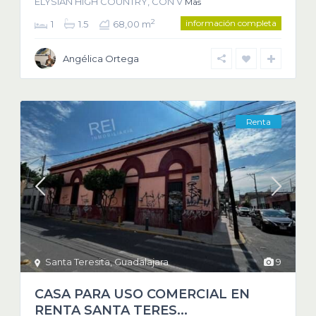
ELYSIAN HIGH COUNTRY, CON V
Más
información completa
2
1
1.5
68,00 m
Angélica Ortega
Renta
Santa Teresita
,
Guadalajara
9
CASA PARA USO COMERCIAL EN
RENTA SANTA TERES...