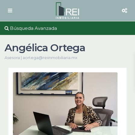
Búsqueda Avanzada
Angélica Ortega
Asesora |
aortega@reiinmobiliaria.mx