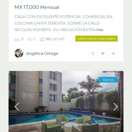
MX 17,000
Mensual
CASA CON EXCELENTE POTENCIAL COMERCIAL EN
COLONIA SANTA TERESITA, SOBRE LA CALLE
NICOLÁS ROMERO. SU UBICACIÓN ESTRA
Más
información completa
2
3
1
180,00 m
Angélica Ortega
Renta