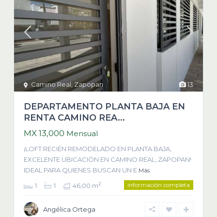
Camino Real
,
Zapopan
13
DEPARTAMENTO PLANTA BAJA EN
RENTA CAMINO REA...
MX 13,000
Mensual
¡LOFT RECIÉN REMODELADO EN PLANTA BAJA,
EXCELENTE UBICACIÓN EN CAMINO REAL, ZAPOPAN!
IDEAL PARA QUIENES BUSCAN UN E
Más
información completa
2
1
1
46,00 m
Angélica Ortega