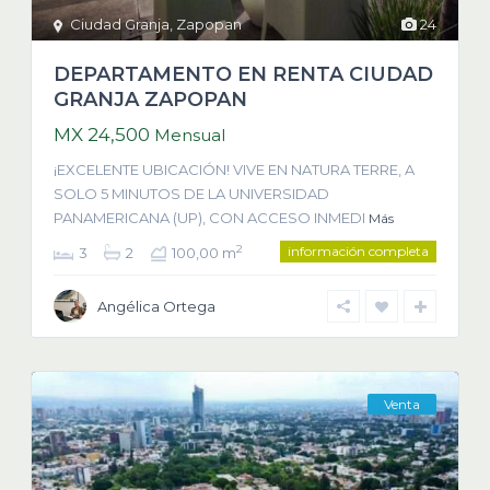
Ciudad Granja
,
Zapopan
24
DEPARTAMENTO EN RENTA CIUDAD
GRANJA ZAPOPAN
MX 24,500
Mensual
¡EXCELENTE UBICACIÓN! VIVE EN NATURA TERRE, A
SOLO 5 MINUTOS DE LA UNIVERSIDAD
PANAMERICANA (UP), CON ACCESO INMEDI
Más
información completa
2
3
2
100,00 m
Angélica Ortega
Venta