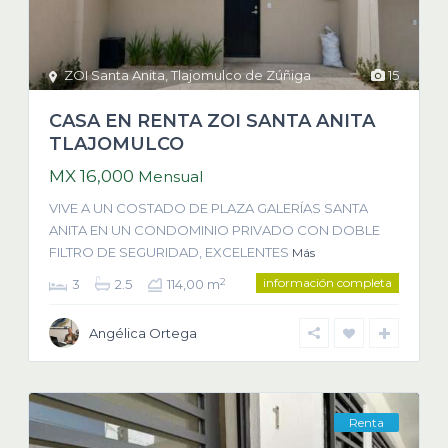
ZOI Santa Anita
,
Tlajomulco de Zúñiga
15
CASA EN RENTA ZOI SANTA ANITA
TLAJOMULCO
MX 16,000
Mensual
VIVE A UN COSTADO DE PLAZA GALERÍAS SANTA
ANITA EN UN CONDOMINIO PRIVADO CON DOBLE
FILTRO DE SEGURIDAD, EXCELENTES
Más
información completa
2
3
2.5
114,00 m
Angélica Ortega
Renta