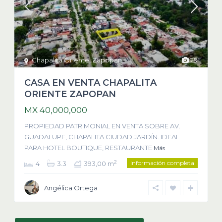
Chapalita Oriente
,
Zapopan
29
CASA EN VENTA CHAPALITA
ORIENTE ZAPOPAN
MX 40,000,000
PROPIEDAD PATRIMONIAL EN VENTA SOBRE AV.
GUADALUPE, CHAPALITA CIUDAD JARDÍN. IDEAL
PARA HOTEL BOUTIQUE, RESTAURANTE
Más
información completa
2
4
3.3
393,00 m
Angélica Ortega