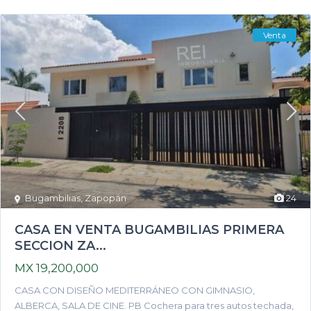
Venta
Bugambilias
,
Zapopan
24
CASA EN VENTA BUGAMBILIAS PRIMERA
SECCION ZA...
MX 19,200,000
CASA CON DISEÑO MEDITERRÁNEO CON GIMNASIO,
ALBERCA, SALA DE CINE. PB Cochera para tres autos techada,