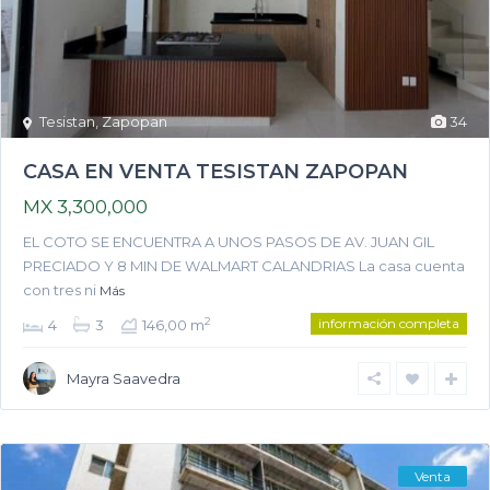
Tesistan
,
Zapopan
34
CASA EN VENTA TESISTAN ZAPOPAN
MX 3,300,000
EL COTO SE ENCUENTRA A UNOS PASOS DE AV. JUAN GIL
PRECIADO Y 8 MIN DE WALMART CALANDRIAS La casa cuenta
con tres ni
Más
información completa
2
4
3
146,00 m
Mayra Saavedra
Venta