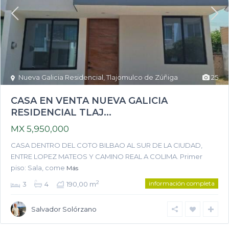
Nueva Galicia Residencial
,
Tlajomulco de Zúñiga
25
CASA EN VENTA NUEVA GALICIA
RESIDENCIAL TLAJ...
MX 5,950,000
CASA DENTRO DEL COTO BILBAO AL SUR DE LA CIUDAD,
ENTRE LOPEZ MATEOS Y CAMINO REAL A COLIMA. Primer
piso: Sala, come
Más
información completa
2
3
4
190,00 m
Salvador Solórzano