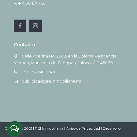
PARA SU ÉXITO.
Contacto
Calle Acerina No. 2568, en la Colonia Residencial
Victoria, Municipio de Zapopan, Jalisco. C.P 45089
+52 1 33 1618 6740
publicidad@reiinmobiliaria.mx
Copyright 2021 | REI Inmobiliaria |
Aviso de Privacidad |
Desarrollo