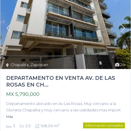
Chapalita
,
Zapopan
20
DEPARTAMENTO EN VENTA AV. DE LAS
ROSAS EN CH...
MX 5,790,000
Departamento ubicado en Av Las Rosas, Muy cercano a la
Glorieta Chapalita y muy cercano a las vialidades mas import
Más
información completa
2
3
2.5
108,00 m