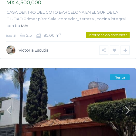
MX 4,500,000
CASA DENTRO DEL COTO BARCELONA EN EL SUR DE LA
CIUDAD Primer piso: Sala, comedor,, terraza , cocina integral
con ba
Más
información completa
2
3
2.5
185,00 m
Victoria Escutia
Renta