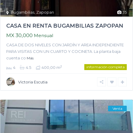
Bugambilias
,
Zapopan
35
CASA EN RENTA BUGAMBILIAS ZAPOPAN
MX 30,000
Mensual
CASA DE DOS NIVELES CON JARDÍN Y AREA INDEPENDIENTE
PARA VISITAS CON UN CUARTO Y COCINETA. La planta baja
cuenta co
Más
información completa
2
4
4.5
400,00 m
Victoria Escutia
Venta