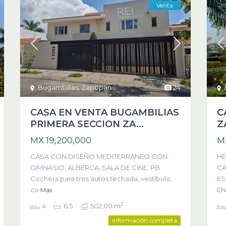
Venta
Bugambilias
,
Zapopan
24
CASA EN VENTA BUGAMBILIAS
C
PRIMERA SECCION ZA...
Z
MX 19,200,000
M
CASA CON DISEÑO MEDITERRÁNEO CON
HE
GIMNASIO, ALBERCA, SALA DE CINE. PB
CA
Cochera para tres autos techada, vestíbulo,
ES
co
EN
Más
2
4
6.5
502,00 m
información completa