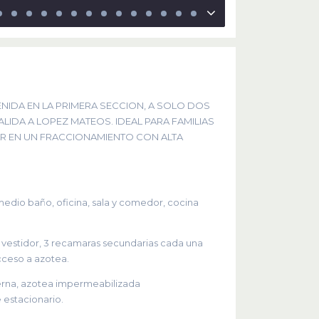
NIDA EN LA PRIMERA SECCION, A SOLO DOS
IDA A LOPEZ MATEOS. IDEAL PARA FAMILIAS
R EN UN FRACCIONAMIENTO CON ALTA
medio baño, oficina, sala y comedor, cocina
y vestidor, 3 recamaras secundarias cada una
acceso a azotea.
terna, azotea impermeabilizada
 estacionario.