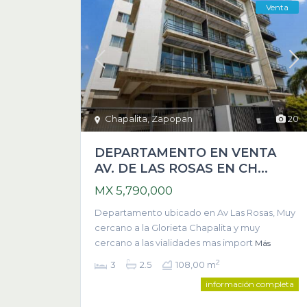
Venta
Chapalita
,
Zapopan
20
DEPARTAMENTO EN VENTA
AV. DE LAS ROSAS EN CH...
MX 5,790,000
Departamento ubicado en Av Las Rosas, Muy
cercano a la Glorieta Chapalita y muy
cercano a las vialidades mas import
Más
2
3
2.5
108,00 m
información completa