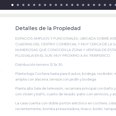
Detalles de la Propiedad
ESPACIOS AMPLIOS Y FUNCIONALES, UBICADA SOBRE AVE
CUADRAS DEL CENTRO COMERCIAL Y MUY CERCA DE LA SAL
NUMEROSAS QUE CONOCEN LA ZONA Y VENTAJA DE ESTA
PLUSVALIA EN EL SUR, MUY PROXIMO A AV. PERIFERICO.
Distribución terreno 12.5x 30
Planta baja Cochera hasta para 6 autos, bodega, recibidor, 
amplia con alacena, terraza con jardín y bodega.
Planta alta Sala de televisión, recamara principal con baño 
con closet y baño, cuarto de lavado, patio con servicios, y 
La casa cuenta con doble portón eléctrico en cochera, cis
recientemente, bomba presurizadora, tinaco, boiler, tanque