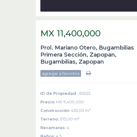
MX 11,400,000
Prol. Mariano Otero, Bugambilias
Primera Sección, Zapopan,
Bugambilias
,
Zapopan
agregar a favoritos
ID de Propiedad :
63222
Precio:
MX 11,400,000
2
Construcción:
455,00 m
2
Terreno:
375,00 m
Recamaras:
4
Baños:
4.5