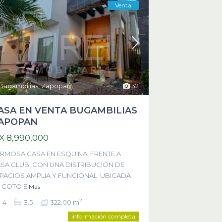
Venta
Bugambilias
,
Zapopan
32
ASA EN VENTA BUGAMBILIAS
APOPAN
X 8,990,000
RMOSA CASA EN ESQUINA, FRENTE A
SA CLUB, CON UNA DISTRIBUCION DE
PACIOS AMPLIA Y FUNCIONAL. UBICADA
 COTO E
Más
2
4
3.5
322,00 m
información completa