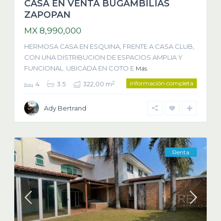
CASA EN VENTA BUGAMBILIAS
ZAPOPAN
MX 8,990,000
HERMOSA CASA EN ESQUINA, FRENTE A CASA CLUB,
CON UNA DISTRIBUCION DE ESPACIOS AMPLIA Y
FUNCIONAL. UBICADA EN COTO E
Más
información completa
2
4
3.5
322,00 m
Ady Bertrand
Renta