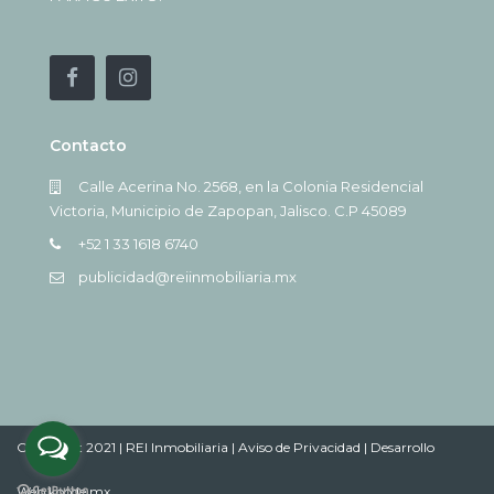
Contacto
Calle Acerina No. 2568, en la Colonia Residencial
Victoria, Municipio de Zapopan, Jalisco. C.P 45089
+52 1 33 1618 6740
publicidad@reiinmobiliaria.mx
Copyright 2021 | REI Inmobiliaria |
Aviso de Privacidad |
Desarrollo
Web koode.mx