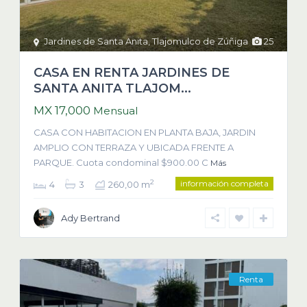
Jardines de Santa Anita
,
Tlajomulco de Zúñiga
25
CASA EN RENTA JARDINES DE
SANTA ANITA TLAJOM...
MX 17,000
Mensual
CASA CON HABITACION EN PLANTA BAJA, JARDIN
AMPLIO CON TERRAZA Y UBICADA FRENTE A
PARQUE. Cuota condominal $900.00 C
Más
información completa
2
4
3
260,00 m
Ady Bertrand
Renta