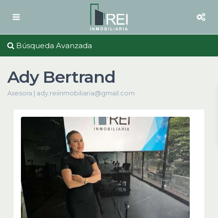
Búsqueda Avanzada
Ady Bertrand
Asesora |
ady.reiinmobiliaria@gmail.com