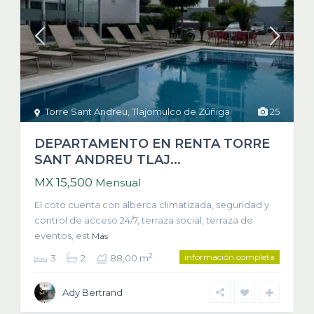
Torre Sant Andreu
,
Tlajomulco de Zúñiga
25
DEPARTAMENTO EN RENTA TORRE
SANT ANDREU TLAJ...
MX 15,500
Mensual
El coto cuenta con alberca climatizada, seguridad y
control de acceso 24/7, terraza social, terraza de
eventos, est
Más
información completa
2
3
2
88,00 m
Ady Bertrand