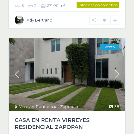
información completa
2
3
2
271,00 m
Ady Bertrand
Renta
Virreyes Residencial
,
Zapopan
38
CASA EN RENTA VIRREYES
RESIDENCIAL ZAPOPAN