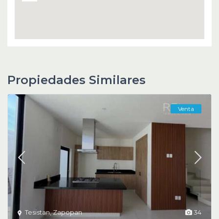
Propiedades Similares
Venta
Tesistan
,
Zapopan
34