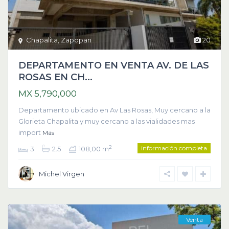
Chapalita
,
Zapopan
20
DEPARTAMENTO EN VENTA AV. DE LAS
ROSAS EN CH...
MX 5,790,000
Departamento ubicado en Av Las Rosas, Muy cercano a la
Glorieta Chapalita y muy cercano a las vialidades mas
import
Más
información completa
2
3
2.5
108,00 m
Michel Virgen
Venta