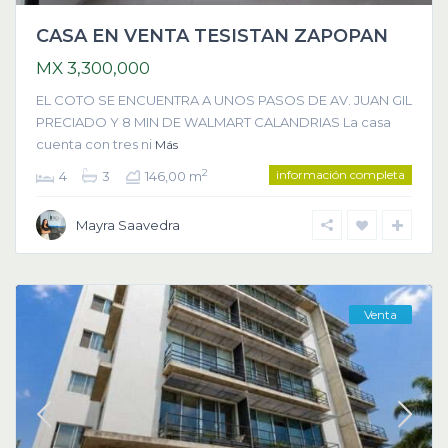
CASA EN VENTA TESISTAN ZAPOPAN
MX 3,300,000
EL COTO SE ENCUENTRA A UNOS PASOS DE AV. JUAN GIL
PRECIADO Y 8 MIN DE WALMART CALANDRIAS La casa
cuenta con tres ni
Más
información completa
2
4
3
146,00 m
Mayra Saavedra
Venta