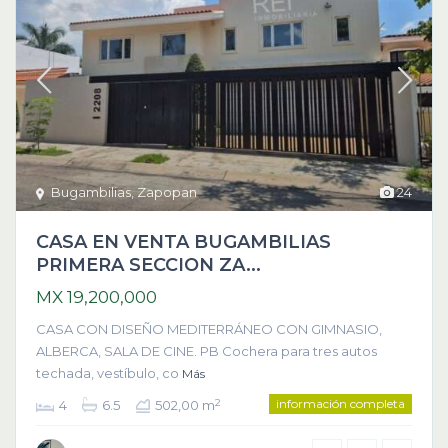
Bugambilias
,
Zapopan
24
CASA EN VENTA BUGAMBILIAS
PRIMERA SECCION ZA...
MX 19,200,000
CASA CON DISEÑO MEDITERRÁNEO CON GIMNASIO,
ALBERCA, SALA DE CINE. PB Cochera para tres autos
techada, vestíbulo, co
Más
información completa
2
4
6.5
502,00 m