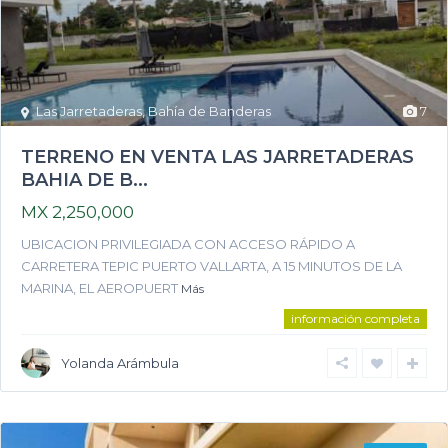
Las Jarretaderas
,
Bahía de Banderas
7
TERRENO EN VENTA LAS JARRETADERAS
BAHIA DE B...
MX 2,250,000
UBICACION PRIVILEGIADA CON ACCESO RÁPIDO A
CARRETERA TEPIC PUERTO VALLARTA, A 15 MINUTOS DE LA
MARINA, EL AEROPUERT
Más
información completa
Yolanda Arámbula