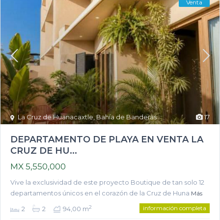
Venta
La Cruz de Huanacaxtle
,
Bahía de Banderas
17
DEPARTAMENTO DE PLAYA EN VENTA LA
CRUZ DE HU...
MX 5,550,000
Vive la exclusividad de este proyecto Boutique de tan solo 12
departamentos únicos en el corazón de la Cruz de Huna
Más
información completa
2
2
2
94,00 m