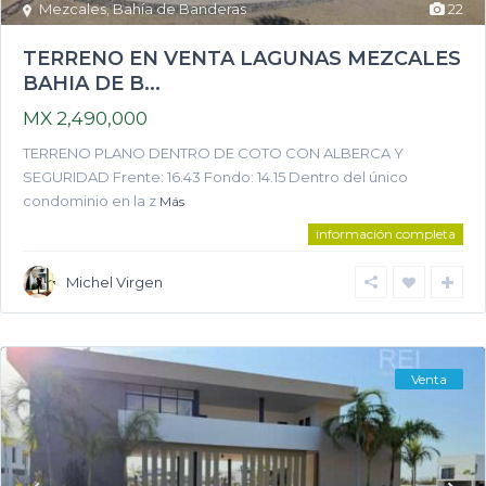
Mezcales
,
Bahía de Banderas
22
TERRENO EN VENTA LAGUNAS MEZCALES
BAHIA DE B...
MX 2,490,000
TERRENO PLANO DENTRO DE COTO CON ALBERCA Y
SEGURIDAD Frente: 16.43 Fondo: 14.15 Dentro del único
condominio en la z
Más
información completa
Michel Virgen
Venta