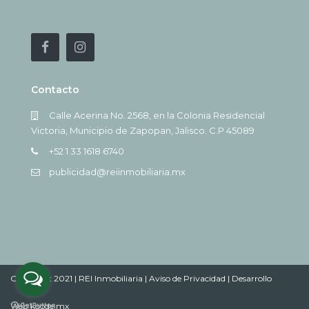
Contacto
Calle Acerina No. 2568, en la Colonia Residencial
Victoria, Municipio de Zapopan, Jalisco. C.P 45089
+52 1 33 1618 6740
publicidad@reiinmobiliaria.mx
Copyright 2021 | REI Inmobiliaria |
Aviso de Privacidad |
Desarrollo
Web koode.mx