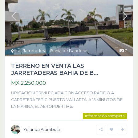
Las Jarretaderas
,
Bahía de Banderas
7
TERRENO EN VENTA LAS
JARRETADERAS BAHIA DE B...
MX 2,250,000
UBICACION PRIVILEGIADA CON ACCESO RÁPIDO A
CARRETERA TEPIC PUERTO VALLARTA, A 15 MINUTOS DE
LA MARINA, EL AEROPUERT
Más
información completa
Yolanda Arámbula