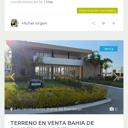
condominio en la z
Más
información completa
Michel Virgen
Venta
Las Jarretaderas
,
Bahía de Banderas
12
TERRENO EN VENTA BAHIA DE