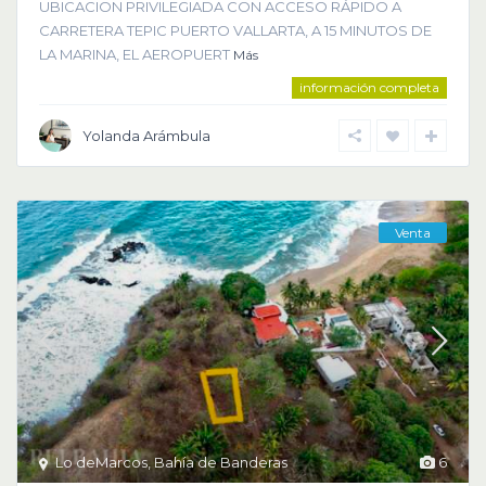
UBICACION PRIVILEGIADA CON ACCESO RÁPIDO A
CARRETERA TEPIC PUERTO VALLARTA, A 15 MINUTOS DE
LA MARINA, EL AEROPUERT
Más
información completa
Yolanda Arámbula
Venta
Lo deMarcos
,
Bahía de Banderas
6