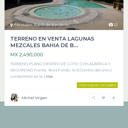
Mezcales
,
Bahía de Banderas
22
TERRENO EN VENTA LAGUNAS
MEZCALES BAHIA DE B...
MX 2,490,000
TERRENO PLANO DENTRO DE COTO CON ALBERCA Y
SEGURIDAD Frente: 16.43 Fondo: 14.15 Dentro del único
condominio en la z
Más
información completa
Michel Virgen