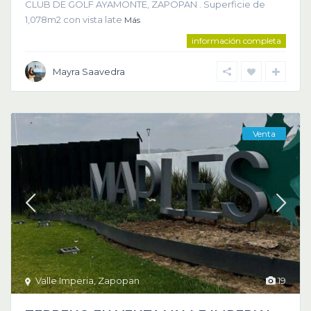
CLUB DE GOLF AYAMONTE, ZAPOPAN . Superficie de
1,078m2 con vista late
Más
información completa
Mayra Saavedra
Venta
Valle Imperia
,
Zapopan
19