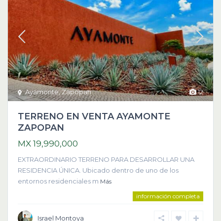
Ayamonte
,
Zapopan
12
TERRENO EN VENTA AYAMONTE
ZAPOPAN
MX 19,990,000
EXTRAORDINARIO TERRENO PARA DESARROLLAR UNA
RESIDENCIA ÚNICA. Ubicado dentro de uno de los
entornos residenciales m
Más
información completa
Israel Montoya