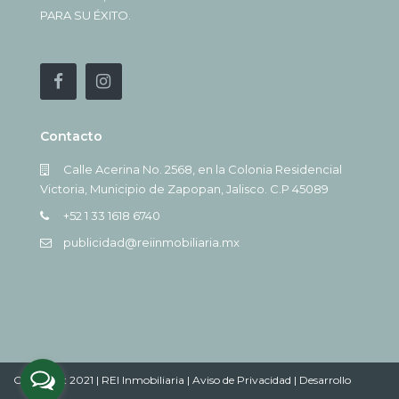
PARA SU ÉXITO.
Contacto
Calle Acerina No. 2568, en la Colonia Residencial
Victoria, Municipio de Zapopan, Jalisco. C.P 45089
+52 1 33 1618 6740
publicidad@reiinmobiliaria.mx
Copyright 2021 | REI Inmobiliaria |
Aviso de Privacidad |
Desarrollo