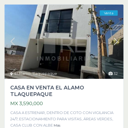
Venta
El Álamo
,
Tlaquepaque
32
CASA EN VENTA EL ALAMO
TLAQUEPAQUE
MX 3,590,000
CASA A ESTRENAR, DENTRO DE COTO CON VIGILANCIA
24/7, ESTACIONAMIENTO PARA VISITAS, ÁREAS VERDES,
CASA CLUB CON ALBE
Más