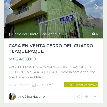
Cerro del Cuatro
,
Tlaquepaque
17
CASA EN VENTA CERRO DEL CUATRO
TLAQUEPAQUE
MX 2,490,000
CASA EN ESQUINA CON AMPLIAS DISTRIBUCIONES Y
EXCELENTE VISTA A LA CIUDAD. Cochera para dos autos.
Al entrar encuent
Más
información completa
2
3
2.5
200,00 m
Angélica Navarro