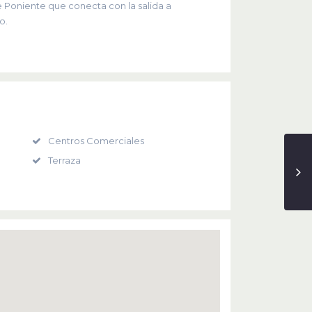
e Poniente que conecta con la salida a
o.
Centros Comerciales
Terraza