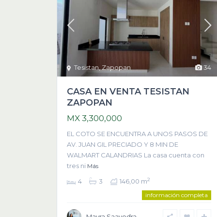
Tesistan
,
Zapopan
34
CASA EN VENTA TESISTAN
ZAPOPAN
MX 3,300,000
EL COTO SE ENCUENTRA A UNOS PASOS DE
AV. JUAN GIL PRECIADO Y 8 MIN DE
WALMART CALANDRIAS La casa cuenta con
tres ni
Más
2
4
3
146,00 m
información completa
Mayra Saavedra