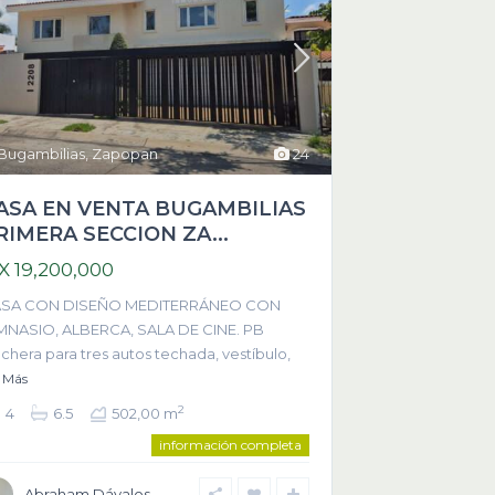
Bugambilias
,
Zapopan
24
ASA EN VENTA BUGAMBILIAS
RIMERA SECCION ZA...
X 19,200,000
SA CON DISEÑO MEDITERRÁNEO CON
MNASIO, ALBERCA, SALA DE CINE. PB
chera para tres autos techada, vestíbulo,
o
Más
2
4
6.5
502,00 m
información completa
Abraham Dávalos