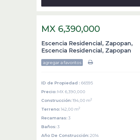
MX 6,390,000
Escencia Residencial, Zapopan,
Escencia Residencial
,
Zapopan
agregar a favoritos
ID de Propiedad :
66595
Precio:
MX 6,390,000
2
Construcción:
194,00 m
2
Terreno:
142,00 m
Recamaras:
3
Baños:
3
Año De Construcción:
2014