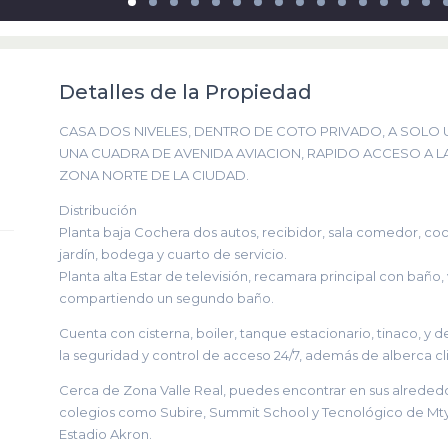
Detalles de la Propiedad
CASA DOS NIVELES, DENTRO DE COTO PRIVADO, A SOLO 
UNA CUADRA DE AVENIDA AVIACION, RAPIDO ACCESO A LA 
ZONA NORTE DE LA CIUDAD.
Distribución
Planta baja Cochera dos autos, recibidor, sala comedor, coc
jardín, bodega y cuarto de servicio.
Planta alta Estar de televisión, recamara principal con baño
compartiendo un segundo baño.
Cuenta con cisterna, boiler, tanque estacionario, tinaco, y 
la seguridad y control de acceso 24/7, además de alberca cli
Cerca de Zona Valle Real, puedes encontrar en sus alreded
colegios como Subire, Summit School y Tecnológico de Mt
Estadio Akron.