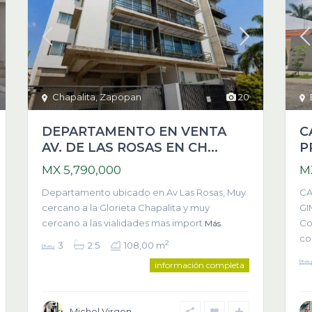
Chapalita
,
Zapopan
20
DEPARTAMENTO EN VENTA
C
AV. DE LAS ROSAS EN CH...
P
MX 5,790,000
M
Departamento ubicado en Av Las Rosas, Muy
CA
cercano a la Glorieta Chapalita y muy
GI
cercano a las vialidades mas import
Co
Más
c
2
3
2.5
108,00 m
información completa
Michel Virgen