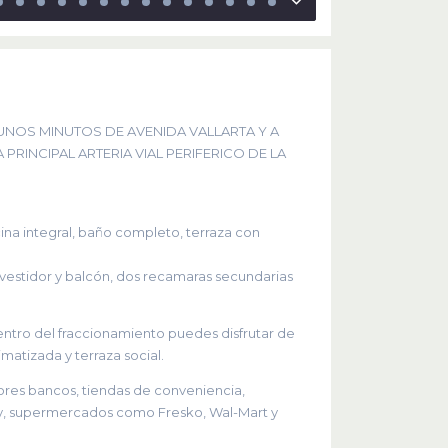
UNOS MINUTOS DE AVENIDA VALLARTA Y A
PRINCIPAL ARTERIA VIAL PERIFERICO DE LA
ina integral, baño completo, terraza con
, vestidor y balcón, dos recamaras secundarias
dentro del fraccionamiento puedes disfrutar de
matizada y terraza social.
ores bancos, tiendas de conveniencia,
y, supermercados como Fresko, Wal-Mart y