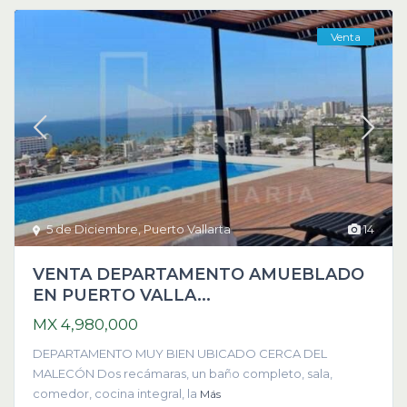
Venta
5 de Diciembre
,
Puerto Vallarta
14
VENTA DEPARTAMENTO AMUEBLADO
EN PUERTO VALLA...
MX 4,980,000
DEPARTAMENTO MUY BIEN UBICADO CERCA DEL
MALECÓN Dos recámaras, un baño completo, sala,
comedor, cocina integral, la
Más