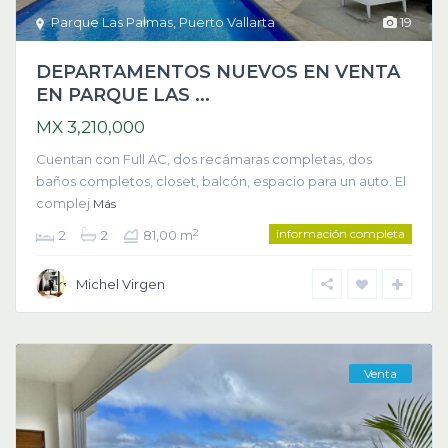
Parque Las Palmas
,
Puerto Vallarta
19
DEPARTAMENTOS NUEVOS EN VENTA
EN PARQUE LAS ...
MX 3,210,000
Cuentan con Full AC, dos recámaras completas, dos
baños completos, closet, balcón, espacio para un auto. El
complej
Más
información completa
2
2
2
81,00 m
Michel Virgen
Venta