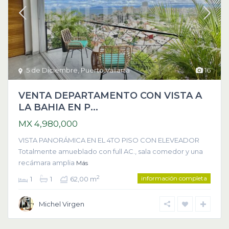
5 de Diciembre
,
Puerto Vallarta
16
VENTA DEPARTAMENTO CON VISTA A
LA BAHIA EN P...
MX 4,980,000
VISTA PANORÁMICA EN EL 4TO PISO CON ELEVEADOR
Totalmente amueblado con full AC., sala comedor y una
recámara amplia
Más
información completa
2
1
1
62,00 m
Michel Virgen