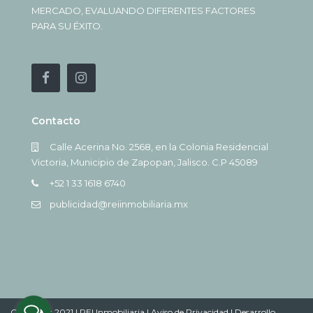
MERCADO, EVALUANDO DIFERENTES FACTORES
PARA SU ÉXITO.
Contacto
Calle Acerina No. 2568, en la Colonia Residencial
Victoria, Municipio de Zapopan, Jalisco. C.P 45089
+52 1 33 1618 6740
publicidad@reiinmobiliaria.mx
Copyright 2021 | REI Inmobiliaria |
Aviso de Privacidad |
Desarrollo