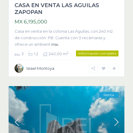
CASA EN VENTA LAS AGUILAS
ZAPOPAN
MX 6,195,000
Casa en venta en la colonia Las Águilas, con 240 m2
de construcción. PB: Cuenta con 3 recámaras y
ofrece un ambient
Más
información completa
2
3
1.2
240,00 m
Israel Montoya
Renta