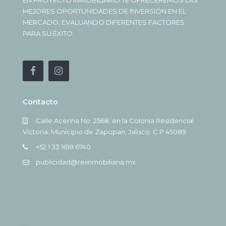
MEJORES OPORTUNIDADES DE INVERSIÓN EN EL
MERCADO, EVALUANDO DIFERENTES FACTORES
PARA SU ÉXITO.
Contacto
Calle Acerina No. 2568, en la Colonia Residencial
Victoria, Municipio de Zapopan, Jalisco. C.P 45089
+52 1 33 1618 6740
publicidad@reiinmobiliaria.mx