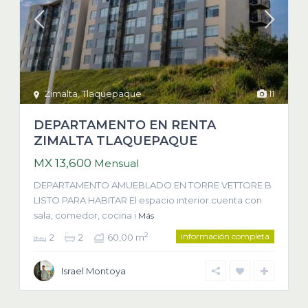
Zimalta
,
Tlaquepaque
11
DEPARTAMENTO EN RENTA
ZIMALTA TLAQUEPAQUE
MX 13,600
Mensual
DEPARTAMENTO AMUEBLADO EN TORRE VETTORE B
LISTO PARA HABITAR El espacio interior cuenta con
sala, comedor, cocina i
Más
información completa
2
2
2
60,00 m
Israel Montoya