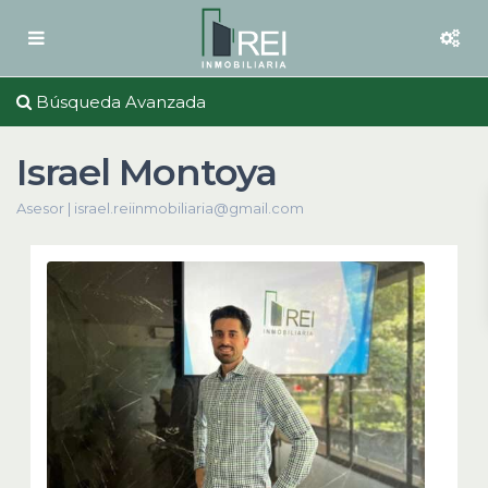
Búsqueda Avanzada
Israel Montoya
Asesor |
israel.reiinmobiliaria@gmail.com