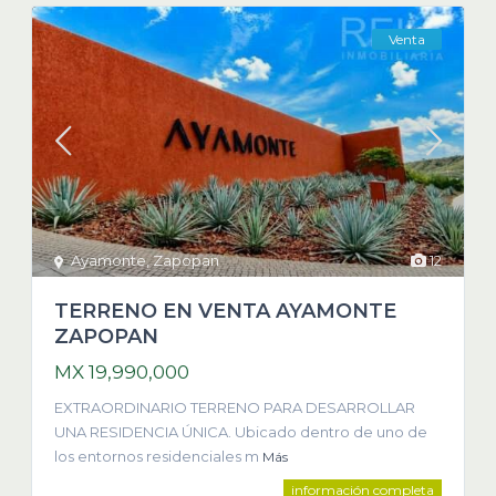
Venta
Ayamonte
,
Zapopan
12
TERRENO EN VENTA AYAMONTE
ZAPOPAN
MX 19,990,000
EXTRAORDINARIO TERRENO PARA DESARROLLAR
UNA RESIDENCIA ÚNICA. Ubicado dentro de uno de
los entornos residenciales m
Más
información completa