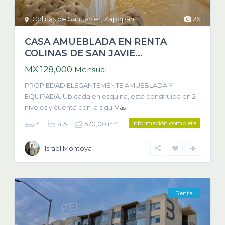
Colinas de San Javier
,
Zapopan
26
CASA AMUEBLADA EN RENTA
COLINAS DE SAN JAVIE...
MX 128,000
Mensual
PROPIEDAD ELEGANTEMENTE AMUEBLADA Y
EQUIPADA. Ubicada en esquina, está construida en 2
niveles y cuenta con la sigu
Más
información completa
2
4
4.5
570,00 m
Israel Montoya
Renta