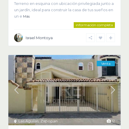
Terreno en esquina con ubicación privilegiada junto a
un jardín, ideal para construir la casa de tus sueños en
un e
Más
información completa
Israel Montoya
Venta
Las Águilas
,
Zapopan
12