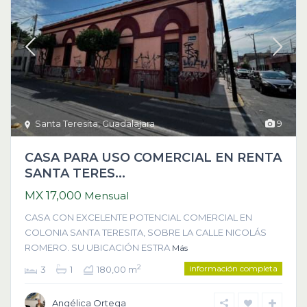
Santa Teresita
,
Guadalajara
9
CASA PARA USO COMERCIAL EN RENTA
SANTA TERES...
MX 17,000
Mensual
CASA CON EXCELENTE POTENCIAL COMERCIAL EN
COLONIA SANTA TERESITA, SOBRE LA CALLE NICOLÁS
ROMERO. SU UBICACIÓN ESTRA
Más
información completa
2
3
1
180,00 m
Angélica Ortega