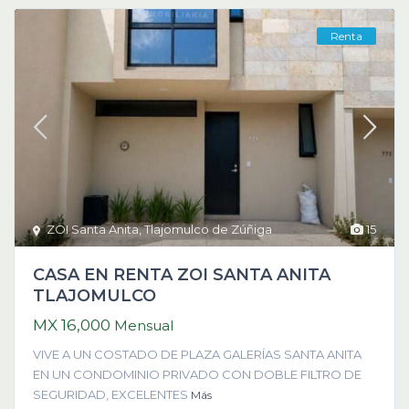
Renta
ZOI Santa Anita
,
Tlajomulco de Zúñiga
15
CASA EN RENTA ZOI SANTA ANITA
TLAJOMULCO
MX 16,000
Mensual
VIVE A UN COSTADO DE PLAZA GALERÍAS SANTA ANITA
EN UN CONDOMINIO PRIVADO CON DOBLE FILTRO DE
SEGURIDAD, EXCELENTES
Más