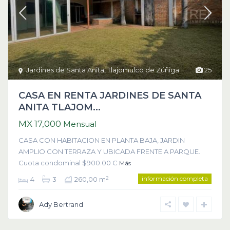
Jardines de Santa Anita
,
Tlajomulco de Zúñiga
25
CASA EN RENTA JARDINES DE SANTA
ANITA TLAJOM...
MX 17,000
Mensual
CASA CON HABITACION EN PLANTA BAJA, JARDIN
AMPLIO CON TERRAZA Y UBICADA FRENTE A PARQUE.
Cuota condominal $900.00 C
Más
información completa
2
4
3
260,00 m
Ady Bertrand