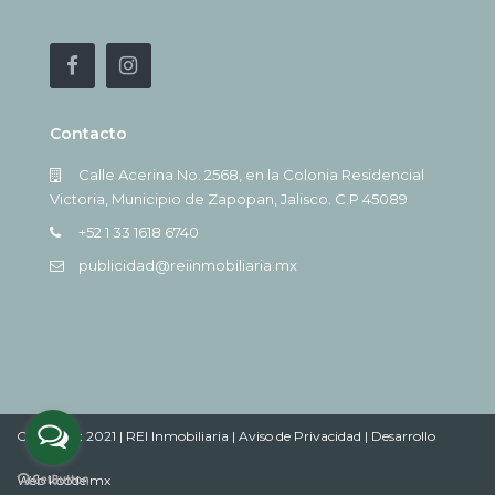
Contacto
Calle Acerina No. 2568, en la Colonia Residencial
Victoria, Municipio de Zapopan, Jalisco. C.P 45089
+52 1 33 1618 6740
publicidad@reiinmobiliaria.mx
Copyright 2021 | REI Inmobiliaria |
Aviso de Privacidad |
Desarrollo
Web koode.mx