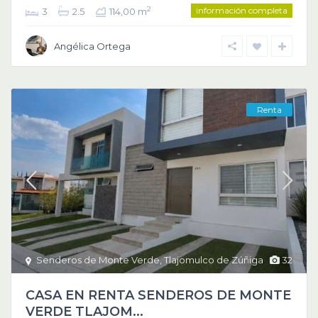
información completa
2
3
2.5
114,00 m
Angélica Ortega
Renta
Senderos de Monte Verde
,
Tlajomulco de Zúñiga
32
CASA EN RENTA SENDEROS DE MONTE
VERDE TLAJOM...