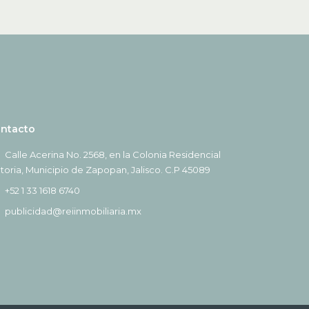
ntacto
Calle Acerina No. 2568, en la Colonia Residencial
ctoria, Municipio de Zapopan, Jalisco. C.P 45089
+52 1 33 1618 6740
publicidad@reiinmobiliaria.mx