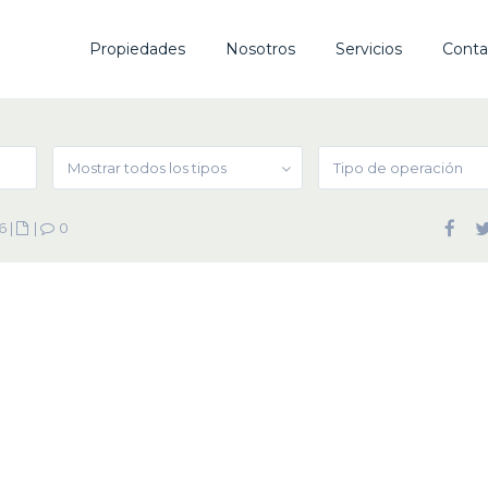
Propiedades
Nosotros
Servicios
Conta
Mostrar todos los tipos
Tipo de operación
6
|
|
0