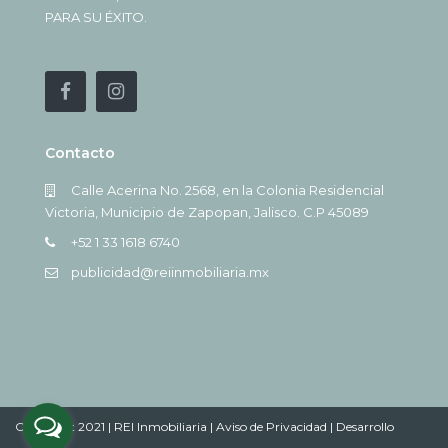
PARA SU ÉXITO.
Contacto
Calle Acerina No. 2568, en la Colonia Residencial
Victoria, Municipio de Zapopan, Jalisco. C.P 45089
+52 1 33 1618 6740
publicidad@reiinmobiliaria.mx
Copyright 2021 | REI Inmobiliaria |
Aviso de Privacidad |
Desarrollo