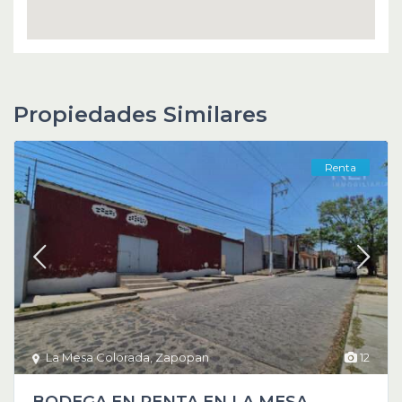
Propiedades Similares
Renta
La Mesa Colorada
,
Zapopan
12
BODEGA EN RENTA EN LA MESA