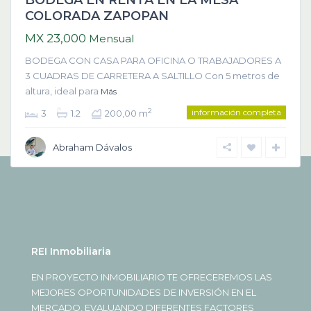
COLORADA ZAPOPAN
MX 23,000
Mensual
BODEGA CON CASA PARA OFICINA O TRABAJADORES A
3 CUADRAS DE CARRETERA A SALTILLO Con 5 metros de
altura, ideal para
Más
información completa
2
3
1.2
200,00 m
Abraham Dávalos
REI Inmobiliaria
EN PROYECTO INMOBILIARIO TE OFRECEREMOS LAS
MEJORES OPORTUNIDADES DE INVERSIÓN EN EL
MERCADO, EVALUANDO DIFERENTES FACTORES