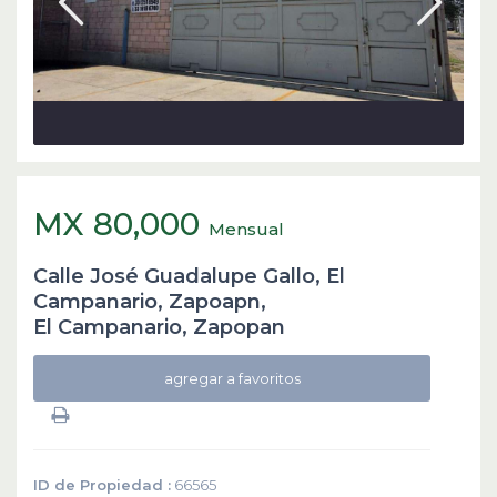
MX 80,000
Mensual
Calle José Guadalupe Gallo, El
Campanario, Zapoapn,
El Campanario
,
Zapopan
agregar a favoritos
ID de Propiedad :
66565