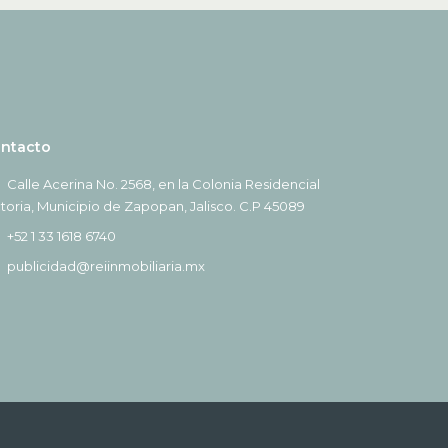
ntacto
Calle Acerina No. 2568, en la Colonia Residencial
ctoria, Municipio de Zapopan, Jalisco. C.P 45089
+52 1 33 1618 6740
publicidad@reiinmobiliaria.mx