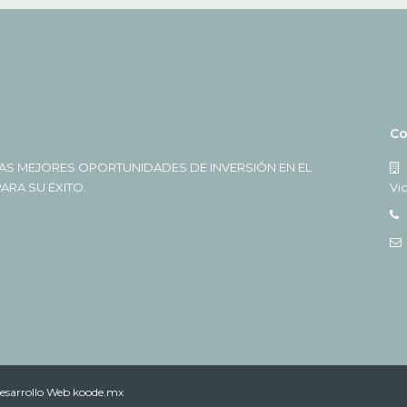
Co
AS MEJORES OPORTUNIDADES DE INVERSIÓN EN EL
RA SU ÉXITO.
Vi
esarrollo Web koode.mx