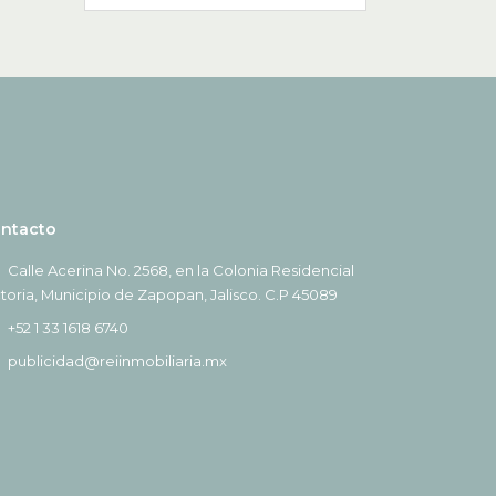
ntacto
Calle Acerina No. 2568, en la Colonia Residencial
ctoria, Municipio de Zapopan, Jalisco. C.P 45089
+52 1 33 1618 6740
publicidad@reiinmobiliaria.mx