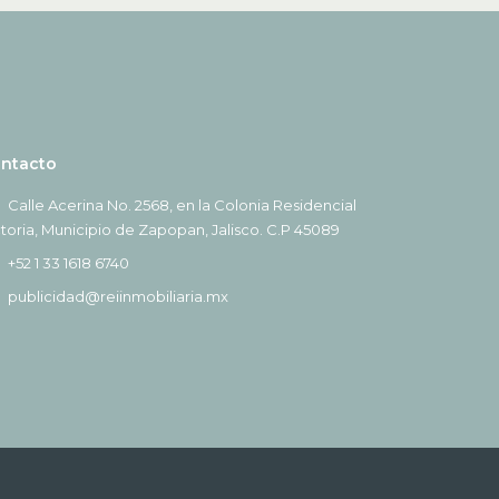
ntacto
Calle Acerina No. 2568, en la Colonia Residencial
ctoria, Municipio de Zapopan, Jalisco. C.P 45089
+52 1 33 1618 6740
publicidad@reiinmobiliaria.mx