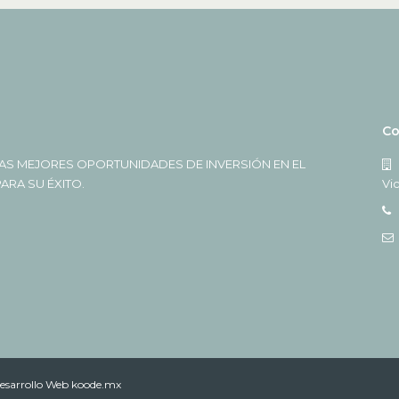
Co
AS MEJORES OPORTUNIDADES DE INVERSIÓN EN EL
RA SU ÉXITO.
Vi
esarrollo Web koode.mx