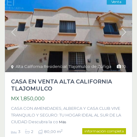
Venta
Alta California Residencial
,
Tlajomulco de Zúñiga
10
CASA EN VENTA ALTA CALIFORNIA
TLAJOMULCO
MX 1,850,000
CASA CON AMENIDADES, ALBERCA Y CASA CLUB VIVE
TRANQUILO Y SEGURO: TU HOGAR IDEAL AL SUR DE LA
CIUDAD Descubra la co
Más
información completa
2
3
2
80,00 m