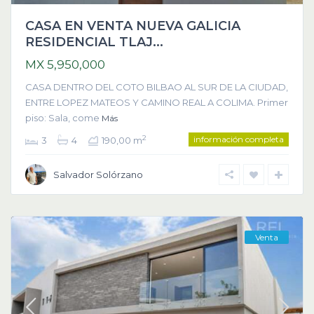
CASA EN VENTA NUEVA GALICIA
RESIDENCIAL TLAJ...
MX 5,950,000
CASA DENTRO DEL COTO BILBAO AL SUR DE LA CIUDAD,
ENTRE LOPEZ MATEOS Y CAMINO REAL A COLIMA. Primer
piso: Sala, come
Más
información completa
2
3
4
190,00 m
Salvador Solórzano
Venta