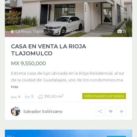
La Rioja
,
Tlajomulco de Zúñiga
21
CASA EN VENTA LA RIOJA
TLAJOMULCO
MX 9,550,000
Estrena casa de lujo ubicada en la Rioja Residencial, al sur
de la ciudad de Guadalajara, uno de los condominios ma
Más
información completa
2
4
5
310,00 m
Salvador Solórzano