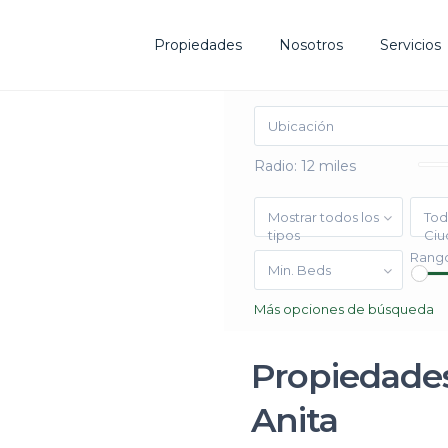
Propiedades
Nosotros
Servicios
Co
Radio:
12 miles
AS MEJORES OPORTUNIDADES DE INVERSIÓN EN EL
RA SU ÉXITO.
Vi
Mostrar todos los
Tod
tipos
Ciu
Rango
Min. Beds
Más opciones de búsqueda
Propiedades
Anita
esarrollo Web koode.mx