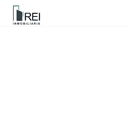
REI Inmobiliaria
EN PROYECTO INMOBILIARIO TE OFRECEREMOS L
MERCADO, EVALUANDO DIFERENTES FACTORES PA
Copyright 2021 | REI Inmobiliaria |
Aviso de Privacidad |
D