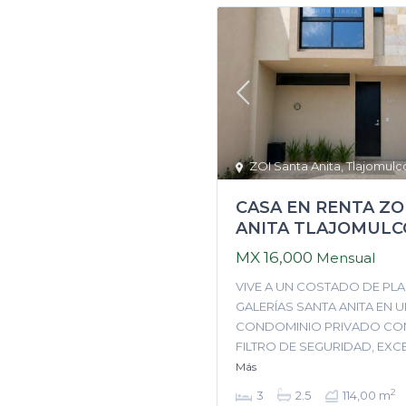
ZOI Santa Anita
,
Tlajomulc
CASA EN RENTA ZO
ANITA TLAJOMULC
MX 16,000
Mensual
VIVE A UN COSTADO DE PL
GALERÍAS SANTA ANITA EN 
CONDOMINIO PRIVADO CO
FILTRO DE SEGURIDAD, EXC
Más
2
3
2.5
114,00 m