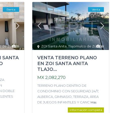
Renta
Venta
o de Zúñiga
15
ZOI Santa Anita
,
Tlajomulco de Zúñiga
10
I SANTA
VENTA TERRENO PLANO
O
EN ZOI SANTA ANITA
TLAJO...
MX 2,082,270
AZA
UN
TERRENO PLANO DENTRO DE
N DOBLE
CONDOMINIO CON SEGURIDAD 24/7,
ELENTES
ALBERCA, GIMNASIO, TERRAZA, ÁREA
DE JUEGOS INFANTILES Y CANC
Más
información completa