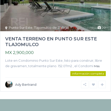
Punto Sur Este
,
Tlajomulco de Zúñiga
20
VENTA TERRENO EN PUNTO SUR ESTE
TLAJOMULCO
MX 2,900,000
Lote en Condominio Punto Sur Este, listo para construir, libre
de gravamen, totalmente plano. 152.07m2 , el Condomi
Más
información completa
Ady Bertrand