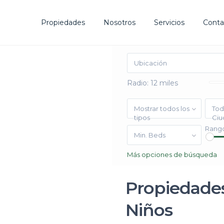
Propiedades
Nosotros
Servicios
Conta
Radio:
12 miles
Mostrar todos los
Tod
tipos
Ciu
Co
Rango
Min. Beds
AS MEJORES OPORTUNIDADES DE INVERSIÓN EN EL
Más opciones de búsqueda
RA SU ÉXITO.
Vi
Propiedades
Niños