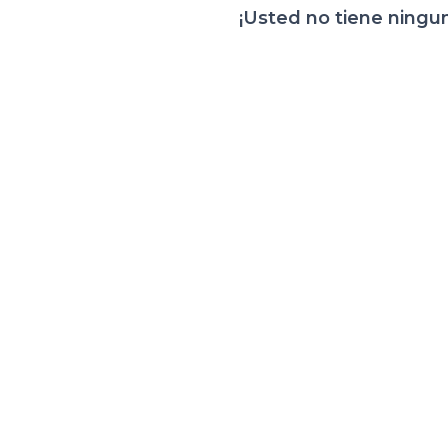
¡Usted no tiene ningu
esarrollo Web koode.mx