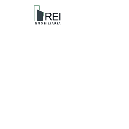
REI Inmobiliaria
EN PROYECTO INMOBILIARIO TE OFRECEREMOS L
MERCADO, EVALUANDO DIFERENTES FACTORES PA