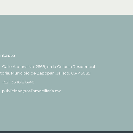
ntacto
Calle Acerina No. 2568, en la Colonia Residencial
ctoria, Municipio de Zapopan, Jalisco. C.P 45089
+52 1 33 1618 6740
publicidad@reiinmobiliaria.mx