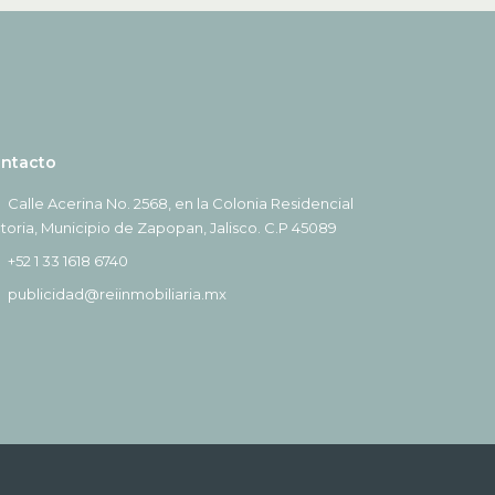
ntacto
Calle Acerina No. 2568, en la Colonia Residencial
ctoria, Municipio de Zapopan, Jalisco. C.P 45089
+52 1 33 1618 6740
publicidad@reiinmobiliaria.mx