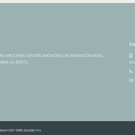
Co
AS MEJORES OPORTUNIDADES DE INVERSIÓN EN EL
RA SU ÉXITO.
Vi
esarrollo Web koode.mx