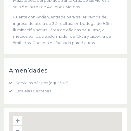
Mazatepec, del poblado Santa Cruz de las Flores a
solo 5 minutos de Av Lopez Mateos
Cuenta con Anden, entrada para trailer, rampa de
ingreso de altura de 3.5m, altura en bodega de 9.5m,
iluminación natural, área de oficinas de 100m2, 2
medios baños, transformador de 15kva y cisterna de
5mil litros. Cochera en fachada para 5 autos.
Amenidades
Servicios básicos (agua/Luz)
Escuelas Cercanas