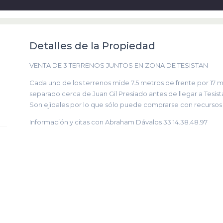
Detalles de la Propiedad
VENTA DE 3 TERRENOS JUNTOS EN ZONA DE TESISTAN
Cada uno de los terrenos mide 7.5 metros de frente por 17 
separado cerca de Juan Gil Presiado antes de llegar a Tesist
Son ejidales por lo que sólo puede comprarse con recursos
Información y citas con Abraham Dávalos 33.14.38.48.97