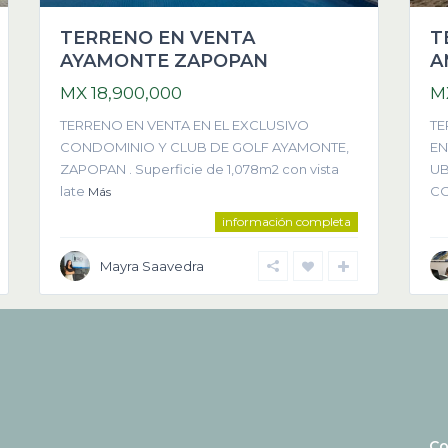
TERRENO EN VENTA
T
AYAMONTE ZAPOPAN
A
MX 18,900,000
M
TERRENO EN VENTA EN EL EXCLUSIVO
TE
CONDOMINIO Y CLUB DE GOLF AYAMONTE,
EN
ZAPOPAN . Superficie de 1,078m2 con vista
UB
late
CO
Más
información completa
Mayra Saavedra
Co