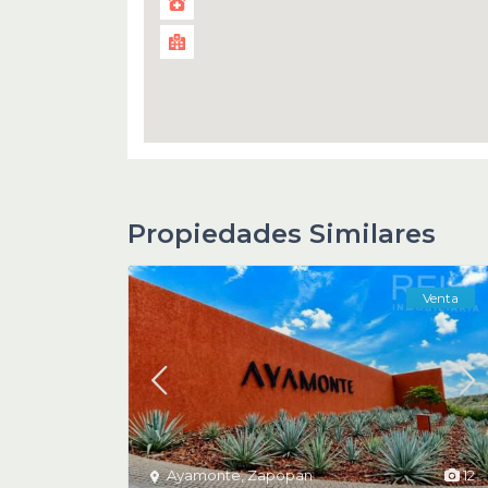
Propiedades Similares
Venta
Ayamonte
,
Zapopan
12