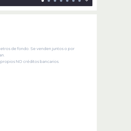
metros de fondo. Se venden juntos o por
an.
 propios NO créditos bancarios.