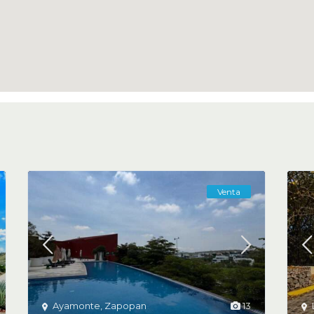
Venta
Ayamonte
,
Zapopan
13