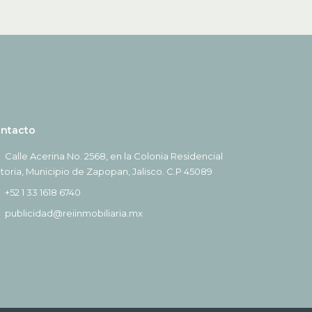
ntacto
Calle Acerina No. 2568, en la Colonia Residencial
ctoria, Municipio de Zapopan, Jalisco. C.P 45089
+52 1 33 1618 6740
publicidad@reiinmobiliaria.mx