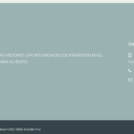
Co
AS MEJORES OPORTUNIDADES DE INVERSIÓN EN EL
RA SU ÉXITO.
Vi
esarrollo Web koode.mx