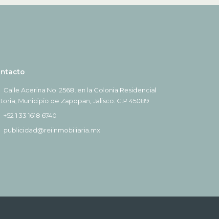
ntacto
Calle Acerina No. 2568, en la Colonia Residencial
ctoria, Municipio de Zapopan, Jalisco. C.P 45089
+52 1 33 1618 6740
publicidad@reiinmobiliaria.mx