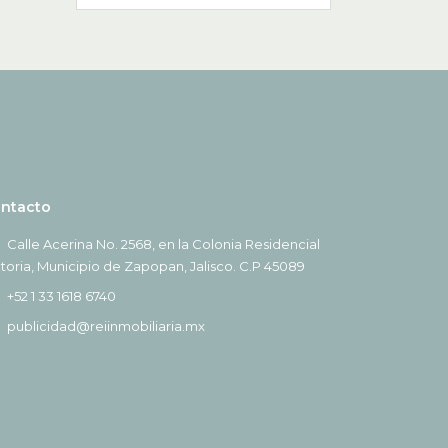
ntacto
Calle Acerina No. 2568, en la Colonia Residencial
ctoria, Municipio de Zapopan, Jalisco. C.P 45089
+52 1 33 1618 6740
publicidad@reiinmobiliaria.mx