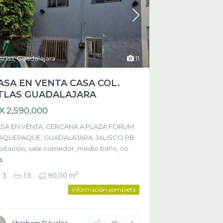
Atlas
,
Guadalajara
11
ASA EN VENTA CASA COL.
TLAS GUADALAJARA
X 2,590,000
SA EN VENTA, CERCANA A PLAZA FORUM
AQUEPAQUE, GUADALAJARA, JALISCO PB:
bitación, sala-comedor, medio baño, co
s
2
3
1.5
90,00 m
información completa