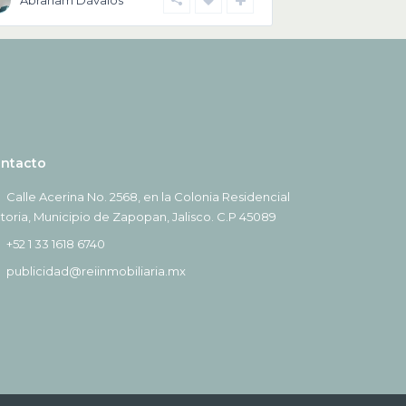
Abraham Dávalos
ntacto
Calle Acerina No. 2568, en la Colonia Residencial
ctoria, Municipio de Zapopan, Jalisco. C.P 45089
+52 1 33 1618 6740
publicidad@reiinmobiliaria.mx