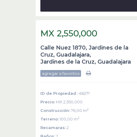
MX 2,550,000
Calle Nuez 1870, Jardines de la
Cruz, Guadalajara,
Jardines de la Cruz
,
Guadalajara
agregar a favoritos
ID de Propiedad :
66271
Precio:
MX 2,550,000
2
Construcción:
76,00 m
2
Terreno:
100,00 m
Recamaras:
2
Baños:
2