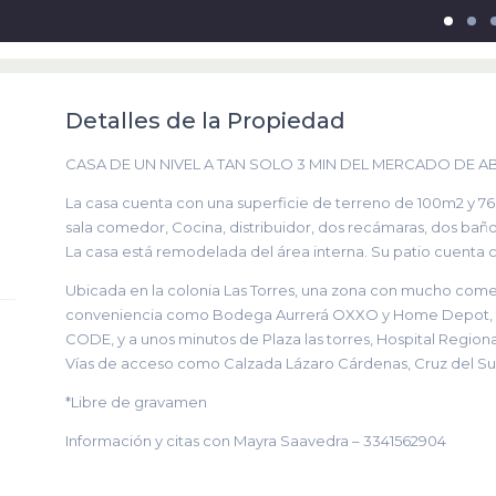
Detalles de la Propiedad
CASA DE UN NIVEL A TAN SOLO 3 MIN DEL MERCADO DE A
La casa cuenta con una superficie de terreno de 100m2 y 76
sala comedor, Cocina, distribuidor, dos recámaras, dos baño
La casa está remodelada del área interna. Su patio cuenta 
Ubicada en la colonia Las Torres, una zona con mucho comer
conveniencia como Bodega Aurrerá OXXO y Home Depot, ta
CODE, y a unos minutos de Plaza las torres, Hospital Regiona
Vías de acceso como Calzada Lázaro Cárdenas, Cruz del Sur 
*Libre de gravamen
Información y citas con Mayra Saavedra – 3341562904