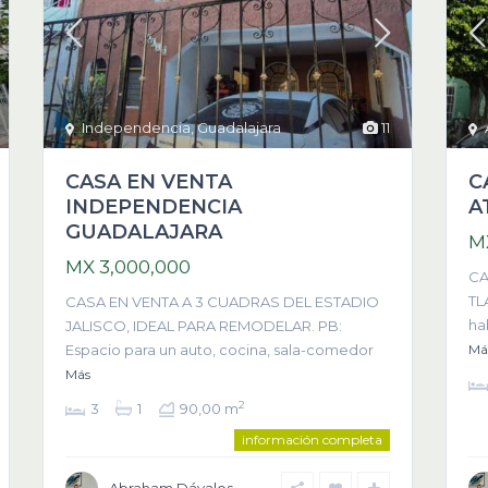
Independencia
,
Guadalajara
11
CASA EN VENTA
C
INDEPENDENCIA
A
GUADALAJARA
M
MX 3,000,000
CA
TL
CASA EN VENTA A 3 CUADRAS DEL ESTADIO
ha
JALISCO, IDEAL PARA REMODELAR. PB:
Espacio para un auto, cocina, sala-comedor
Má
Más
2
3
1
90,00 m
información completa