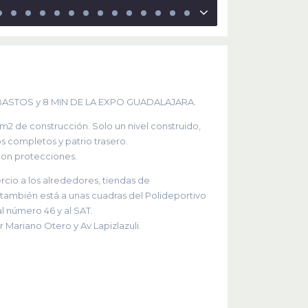
BASTOS y 8 MIN DE LA EXPO GUADALAJARA.
m2 de construcción. Solo un nivel construido,
s completos y patrio trasero.
con protecciones.
cio a los alrededores, tiendas de
mbién está a unas cuadras del Polideportivo
l número 46 y al SAT.
Mariano Otero y Av Lapizlazuli.