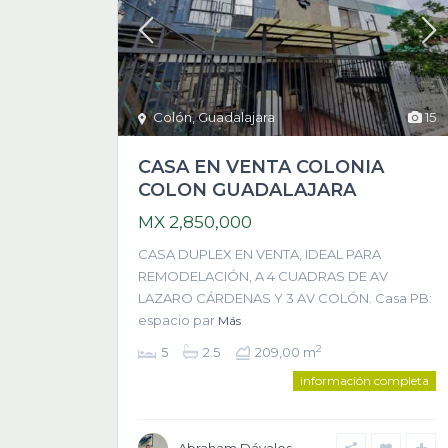
Colón
,
Guadalajara
15
CASA EN VENTA COLONIA
COLON GUADALAJARA
MX 2,850,000
CASA DUPLEX EN VENTA, IDEAL PARA
REMODELACIÓN, A 4 CUADRAS DE AV
LAZARO CÁRDENAS Y 3 AV COLÓN. Casa PB:
espacio par
Más
2
5
2.5
209,00 m
información completa