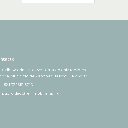
ntacto
Calle Acerina No. 2568, en la Colonia Residencial
ctoria, Municipio de Zapopan, Jalisco. C.P 45089
+52 1 33 1618 6740
publicidad@reiinmobiliaria.mx