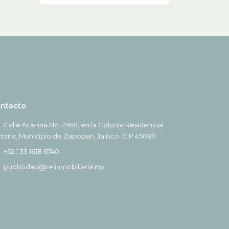
ntacto
Calle Acerina No. 2568, en la Colonia Residencial
ctoria, Municipio de Zapopan, Jalisco. C.P 45089
+52 1 33 1618 6740
publicidad@reiinmobiliaria.mx