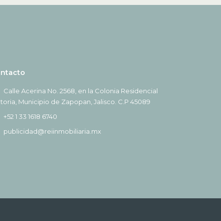
ntacto
Calle Acerina No. 2568, en la Colonia Residencial
ctoria, Municipio de Zapopan, Jalisco. C.P 45089
+52 1 33 1618 6740
publicidad@reiinmobiliaria.mx