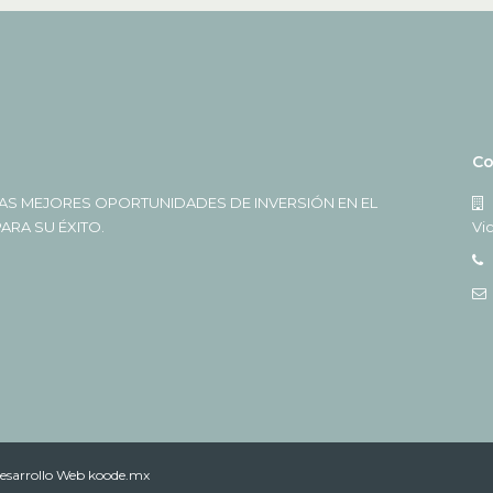
Co
AS MEJORES OPORTUNIDADES DE INVERSIÓN EN EL
RA SU ÉXITO.
Vi
esarrollo Web koode.mx