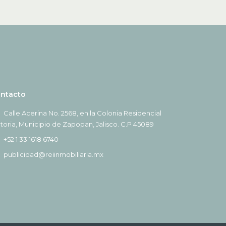
ntacto
Calle Acerina No. 2568, en la Colonia Residencial
ctoria, Municipio de Zapopan, Jalisco. C.P 45089
+52 1 33 1618 6740
publicidad@reiinmobiliaria.mx