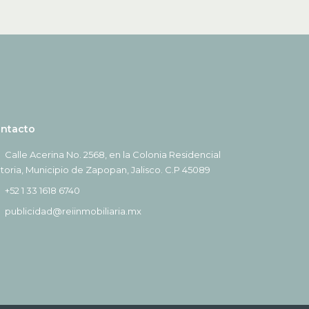
ntacto
Calle Acerina No. 2568, en la Colonia Residencial
ctoria, Municipio de Zapopan, Jalisco. C.P 45089
+52 1 33 1618 6740
publicidad@reiinmobiliaria.mx