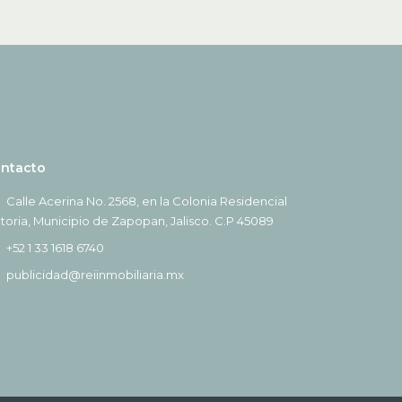
ntacto
Calle Acerina No. 2568, en la Colonia Residencial
ctoria, Municipio de Zapopan, Jalisco. C.P 45089
+52 1 33 1618 6740
publicidad@reiinmobiliaria.mx