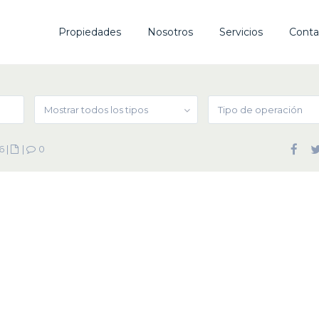
Propiedades
Nosotros
Servicios
Conta
Mostrar todos los tipos
Tipo de operación
6
|
|
0