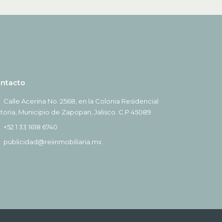
ntacto
Calle Acerina No. 2568, en la Colonia Residencial
ctoria, Municipio de Zapopan, Jalisco. C.P 45089
+52 1 33 1618 6740
publicidad@reiinmobiliaria.mx