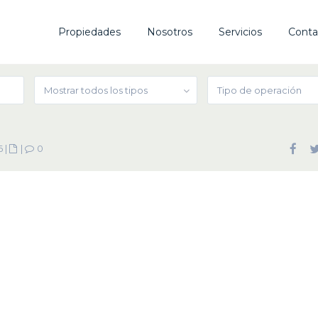
Propiedades
Nosotros
Servicios
Conta
Mostrar todos los tipos
Tipo de operación
6
|
|
0