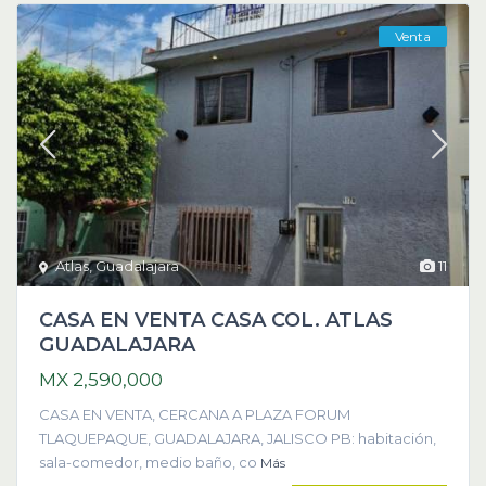
Venta
Atlas
,
Guadalajara
11
CASA EN VENTA CASA COL. ATLAS
GUADALAJARA
MX 2,590,000
CASA EN VENTA, CERCANA A PLAZA FORUM
TLAQUEPAQUE, GUADALAJARA, JALISCO PB: habitación,
sala-comedor, medio baño, co
Más