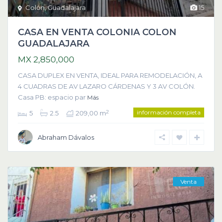
Colón
,
Guadalajara
15
CASA EN VENTA COLONIA COLON
GUADALAJARA
MX 2,850,000
CASA DUPLEX EN VENTA, IDEAL PARA REMODELACIÓN, A
4 CUADRAS DE AV LAZARO CÁRDENAS Y 3 AV COLÓN.
Casa PB: espacio par
Más
información completa
2
5
2.5
209,00 m
Abraham Dávalos
Venta