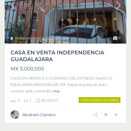
Independencia
,
Guadalajara
11
CASA EN VENTA INDEPENDENCIA
GUADALAJARA
MX 3,000,000
CASA EN VENTA A 3 CUADRAS DEL ESTADIO JALISCO,
IDEAL PARA REMODELAR. PB: Espacio para un auto,
cocina, sala-comedor
Más
información completa
2
3
1
90,00 m
Abraham Dávalos