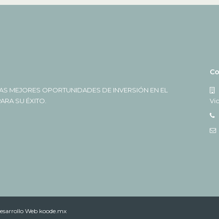
Co
AS MEJORES OPORTUNIDADES DE INVERSIÓN EN EL
RA SU ÉXITO.
Vi
esarrollo Web koode.mx