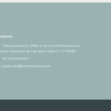
ntacto
Calle Acerina No. 2568, en la Colonia Residencial
ctoria, Municipio de Zapopan, Jalisco. C.P 45089
+52 1 33 1618 6740
publicidad@reiinmobiliaria.mx