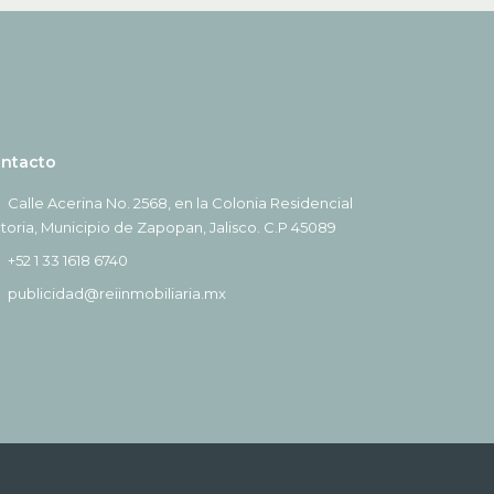
ntacto
Calle Acerina No. 2568, en la Colonia Residencial
ctoria, Municipio de Zapopan, Jalisco. C.P 45089
+52 1 33 1618 6740
publicidad@reiinmobiliaria.mx