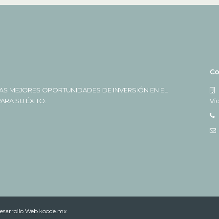
Co
AS MEJORES OPORTUNIDADES DE INVERSIÓN EN EL
RA SU ÉXITO.
Vi
esarrollo Web koode.mx