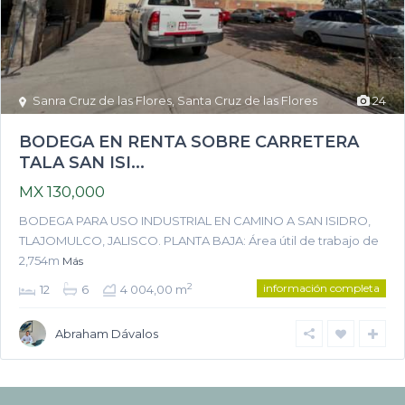
Sanra Cruz de las Flores
,
Santa Cruz de las Flores
24
BODEGA EN RENTA SOBRE CARRETERA
TALA SAN ISI...
MX 130,000
BODEGA PARA USO INDUSTRIAL EN CAMINO A SAN ISIDRO,
TLAJOMULCO, JALISCO. PLANTA BAJA: Área útil de trabajo de
2,754m
Más
información completa
2
12
6
4 004,00 m
Abraham Dávalos