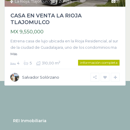
La Rioja
,
Tlajomulco de Zúñiga
21
CASA EN VENTA LA RIOJA
TLAJOMULCO
MX 9,550,000
Estrena casa de lujo ubicada en la Rioja Residencial, al sur
de la ciudad de Guadalajara, uno de los condominios ma
Más
información completa
2
4
5
310,00 m
Salvador Solórzano
REI Inmobiliaria