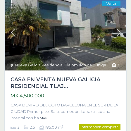
Venta
Nueva Galicia Residencial
,
Tlajomulco de Zúñiga
31
CASA EN VENTA NUEVA GALICIA
RESIDENCIAL TLAJ...
MX 4,500,000
CASA DENTRO DEL COTO BARCELONA EN EL SUR DE LA
CIUDAD Primer piso: Sala, comedor,, terraza , cocina
integral con ba
Más
información completa
2
3
2.5
185,00 m