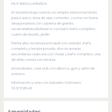
MUY BIEN ILUMINADA
En la planta baja cuenta con amplio estacionamiento
para 4 autos, área de sala, comedor, cocina con barra
desayunadora con cubierta de granito,
recamara/estudio/estar tv con baño baño completo,
cuarto de lavado, jardín.
Planta alta, recamara principal con vestidor, baño
completo y terraza privada, dos recamaras
secundarias cada una con closet y baño completo, una
de ellas cuenta con terraza.
Amenidades, casa club con alberca, gym y salón de
eventos.
Información y citas con Salvador Solórzano:
33.12.51.89.49
Amenidades