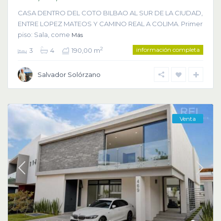
CASA DENTRO DEL COTO BILBAO AL SUR DE LA CIUDAD,
ENTRE LOPEZ MATEOS Y CAMINO REAL A COLIMA. Primer
piso: Sala, come
Más
información completa
2
3
4
190,00 m
Salvador Solórzano
Venta