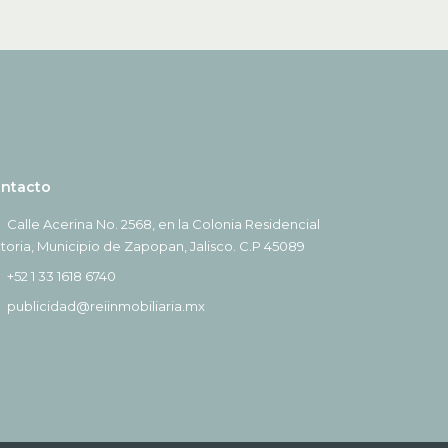
ntacto
Calle Acerina No. 2568, en la Colonia Residencial
ctoria, Municipio de Zapopan, Jalisco. C.P 45089
+52 1 33 1618 6740
publicidad@reiinmobiliaria.mx