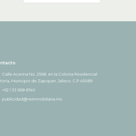
ntacto
Calle Acerina No. 2568, en la Colonia Residencial
ctoria, Municipio de Zapopan, Jalisco. C.P 45089
+52 1 33 1618 6740
publicidad@reiinmobiliaria.mx