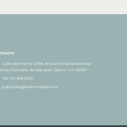
ntacto
Calle Acerina No. 2568, en la Colonia Residencial
ctoria, Municipio de Zapopan, Jalisco. C.P 45089
+52 1 33 1618 6740
publicidad@reiinmobiliaria.mx